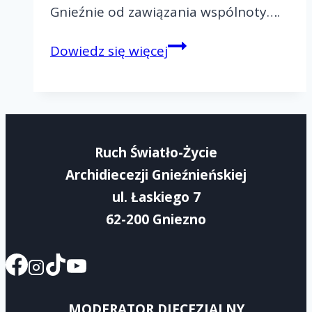
Gnieźnie od zawiązania wspólnoty….
Wielkopostny
Dowiedz się więcej
Rejonowy
Dzień
Wspólnty
Rejon
Ruch Światło-Życie
I
Archidiecezji Gnieźnieńskiej
ul. Łaskiego 7
62-200 Gniezno
MODERATOR DIECEZJALNY