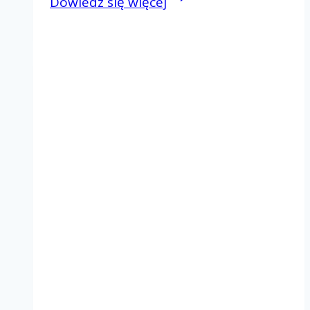
Dowiedz się więcej
Dzień
Wspólnoty
Rejon
I