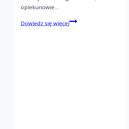
opiekunowie…
Spotkanie
Dowiedz się więcej
opłatkowe
–
Rejon
I