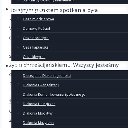
Standardy Ochrony Małoletnich
Wspólnoty
Kolejnym punktem spotkania była
konferencja, którą wygłosił ks. Marcin
Oaza młodzieżowa
Wawrzyniak. Zwrócił szczególną uwagę na
Domowy Kościół
deuterokatechumenat, który ma na celu
Oaza dorosłych
nauczanie uczestnika formacji nowego
Oaza kapłańska
stylu życia, który odpowiada dojrzałemu
Oaza klerycka
życiu chrześcijańskiemu. Wszyscy jesteśmy
Diakonie
do czegoś powołani, ważne jest aby
Diecezjalna Diakonia Jedności
powołanie przyjąć i trwać w nim pomimo
Diakonia Ewangelizacji
upadków. Konieczne jest powracanie do
Diakonia Komunikowania Społecznego
źródeł i przeglądanie się w nich oraz
Diakonia Liturgiczna
odkrywanie na nowo „starych treści”. Nie
Diakonia Modlitwy
zapominajmy, że mamy pomoc Boga,
Diakonia Muzyczna