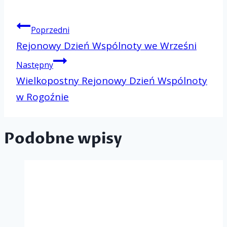
Nawigacj
Poprzedni
Rejonowy Dzień Wspólnoty we Wrześni
Następny
wpisu
Wielkopostny Rejonowy Dzień Wspólnoty
w Rogoźnie
Podobne wpisy