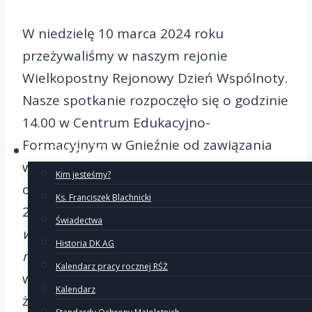
W niedzielę 10 marca 2024 roku
przeżywaliśmy w naszym rejonie
Wielkopostny Rejonowy Dzień Wspólnoty.
Nasze spotkanie rozpoczęło się o godzinie
14.00 w Centrum Edukacyjno-
Formacyjnym w Gnieźnie od zawiązania
O Ruchu
wspólnoty. Po zapaleniu świecy
Kim jesteśmy?
odczytano fragment Pisma Świętego: Dz
Ks. Franciszek Blachnicki
2, 42
„Trwali w nauce apostolskiej i we
Świadectwa
wspólnocie, w łamaniu chleba i w
Historia DK AG
modlitwach”
. Dziękując Bogu za naszą
Kalendarz pracy rocznej RŚŻ
wspólnotę, prosiliśmy o łaskę stawania się
Kalendarz
żywymi członkami Kościoła.