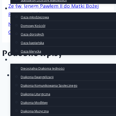
Nawigacj
Standardy Ochrony Małoletnich
Ze św. Janem Pawłem II do Matki Bożej
Wspólnoty
Pięknej Miłości
Oaza młodzieżowa
wpisu
Następny
Domowy Kościół
Oaza u św. Wojciecha
Oaza dorosłych
Oaza kapłańska
Podobne wpisy
Oaza klerycka
Diakonie
Diecezjalna Diakonia Jedności
Filmy
Diakonia Ewangelizacji
Diakonia Komunikowania Społecznego
Diakonia Liturgiczna
Piosenka
Diakonia Modlitwy
Diakonia Muzyczna