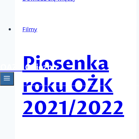
dziedzictwo
Filmy
Piosenka
OAZA Gniezno
roku OŻK
2021/2022