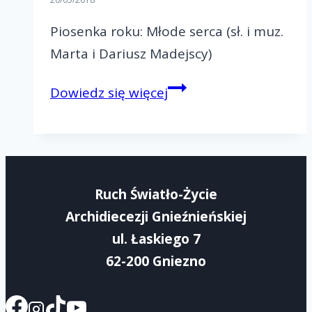
Piosenka roku: Młode serca (sł. i muz.
Marta i Dariusz Madejscy)
Piosenka
Dowiedz się więcej
roku
OŻK
2018/2019
Ruch Światło-Życie
Archidiecezji Gnieźnieńskiej
ul. Łaskiego 7
62-200 Gniezno