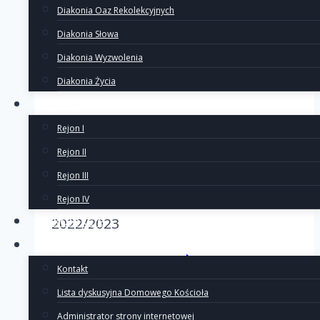
roku OŻK
Diakonia Oaz Rekolekcyjnych
Diakonia Słowa
2022/2023
Diakonia Wyzwolenia
Diakonia Życia
Rejony
Rejon I
21/11/2022
Rejon II
O Matko z Częstochowskiego
Rejon III
wizerunku – Piosenka Roku OŻK
Rejon IV
Rekolekcje
2022/2023
Kontakt
Piosenka
Dowiedz się więcej
Kontakt
roku
Lista dyskusyjna Domowego Kościoła
OŻK
Administrator strony internetowej