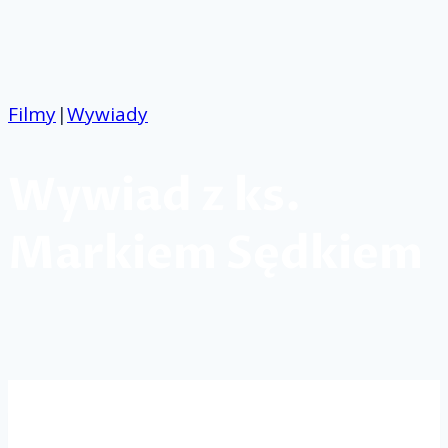
Przejdź
do
treści
Filmy
|
Wywiady
Wywiad z ks.
Markiem Sędkiem