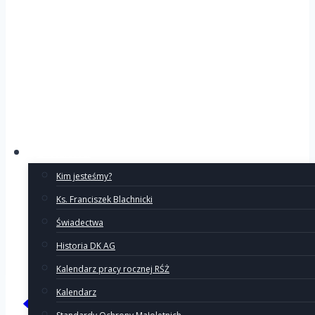
O Ruchu
Kim jesteśmy?
Ks. Franciszek Blachnicki
Świadectwa
Historia DK AG
Kalendarz pracy rocznej RŚŻ
Kalendarz
Poprzedni