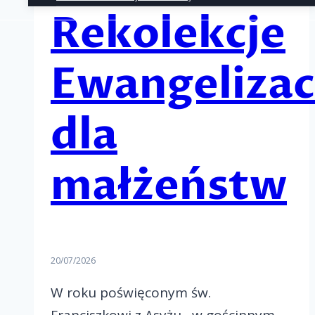
Rekolekcje
Ewangelizac
dla
małżeństw
20/07/2026
W roku poświęconym św.
Franciszkowi z Asyżu , w gościnnym