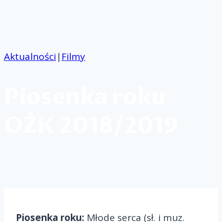
Przejdź
do
treści
Aktualności
|
Filmy
Piosenka roku
OŻK 2018/2019
Piosenka roku:
Młode serca (sł. i muz.