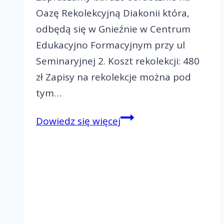
Oazę Rekolekcyjną Diakonii która,
odbędą się w Gnieźnie w Centrum
Edukacyjno Formacyjnym przy ul
Seminaryjnej 2. Koszt rekolekcji: 480
zł Zapisy na rekolekcje można pod
tym…
Zapraszamy
Dowiedz się więcej
na
ORD
w
Gnieźnie