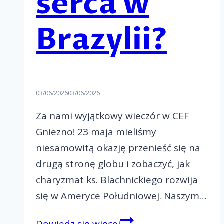
serca w
Brazylii?
03/06/2026
03/06/2026
Za nami wyjątkowy wieczór w CEF
Gniezno! 23 maja mieliśmy
niesamowitą okazję przenieść się na
drugą stronę globu i zobaczyć, jak
charyzmat ks. Blachnickiego rozwija
się w Ameryce Południowej. Naszym…
Jak
Dowiedz się więcej