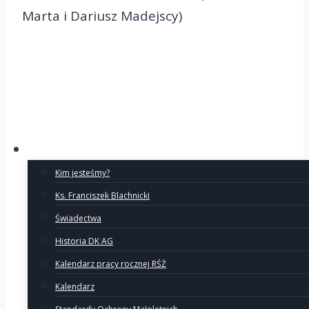
Marta i Dariusz Madejscy)
O Ruchu
Kim jesteśmy?
Ks. Franciszek Blachnicki
Świadectwa
Historia DK AG
Kalendarz pracy rocznej RŚŻ
Kalendarz