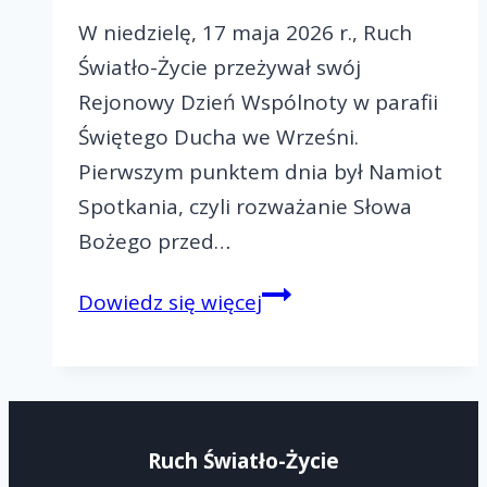
W niedzielę, 17 maja 2026 r., Ruch
Światło-Życie przeżywał swój
Rejonowy Dzień Wspólnoty w parafii
Świętego Ducha we Wrześni.
Pierwszym punktem dnia był Namiot
Spotkania, czyli rozważanie Słowa
Bożego przed…
Paschalny
Dowiedz się więcej
Rejonowy
Dzień
Wspólnoty-
Rejon
Ruch Światło-Życie
IV