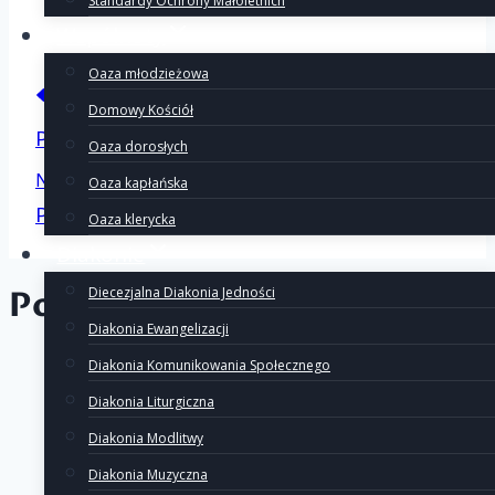
Standardy Ochrony Małoletnich
Wspólnoty
Oaza młodzieżowa
Nawigacj
Poprzedni
Domowy Kościół
Pielgrzymka do Pierania
Oaza dorosłych
Następny
Oaza kapłańska
wpisu
Pielgrzymka do Kalisza
Oaza klerycka
Diakonie
Podobne wpisy
Diecezjalna Diakonia Jedności
Diakonia Ewangelizacji
Diakonia Komunikowania Społecznego
Diakonia Liturgiczna
Diakonia Modlitwy
Diakonia Muzyczna