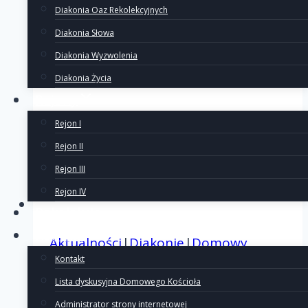
Diakonia Oaz Rekolekcyjnych
Diakonia Słowa
Diakonia Wyzwolenia
Diakonia Życia
Rejony
Rejon I
Rejon II
Rejon III
Rejon IV
Rekolekcje
Kontakt
Aktualności
|
Diakonie
|
Domowy
Kontakt
Kościół
Lista dyskusyjna Domowego Kościoła
Administrator strony internetowej