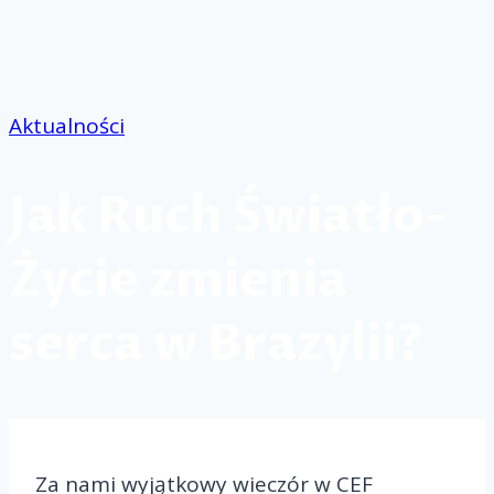
Przejdź
do
treści
Aktualności
Jak Ruch Światło-
Życie zmienia
serca w Brazylii?
Za nami wyjątkowy wieczór w CEF