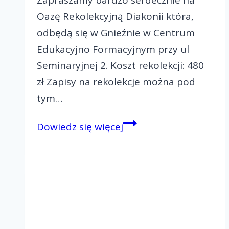
Oazę Rekolekcyjną Diakonii która,
odbędą się w Gnieźnie w Centrum
Edukacyjno Formacyjnym przy ul
Seminaryjnej 2. Koszt rekolekcji: 480
zł Zapisy na rekolekcje można pod
tym…
Zapraszamy
Dowiedz się więcej
na
ORD
w
Gnieźnie