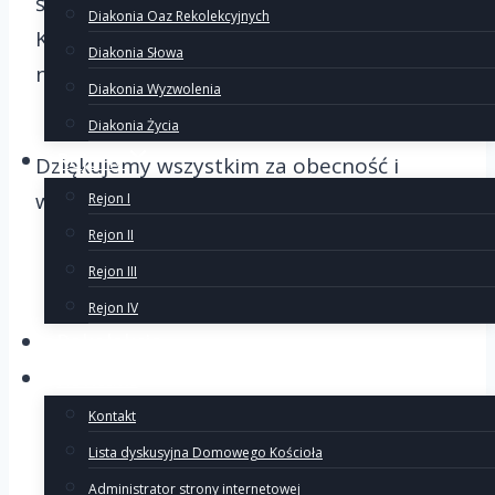
świadectw, uśmiechu i dowodów na to, że
Diakonia Oaz Rekolekcyjnych
Kościół jest jeden, żywy i zachwycający –
Diakonia Słowa
niezależnie od szerokości geograficznej!
Diakonia Wyzwolenia
Diakonia Życia
Rejony
Dziękujemy wszystkim za obecność i
wspólną modlitwę!
Rejon I
Rejon II
Rejon III
Rejon IV
Rekolekcje
Kontakt
Kontakt
Lista dyskusyjna Domowego Kościoła
Administrator strony internetowej