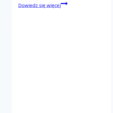
Rejonowy
Dowiedz się więcej
Dzień
Wspólnoty
–
Rejon
III