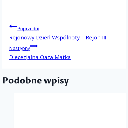
Nawigacj
Poprzedni
Rejonowy Dzień Wspólnoty – Rejon III
Następny
wpisu
Diecezjalna Oaza Matka
Podobne wpisy