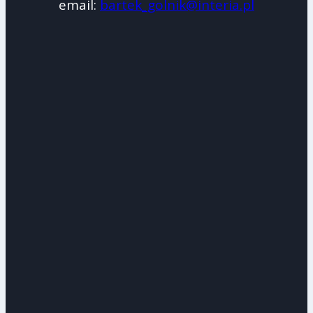
email:
bartek_golnik@interia.pl