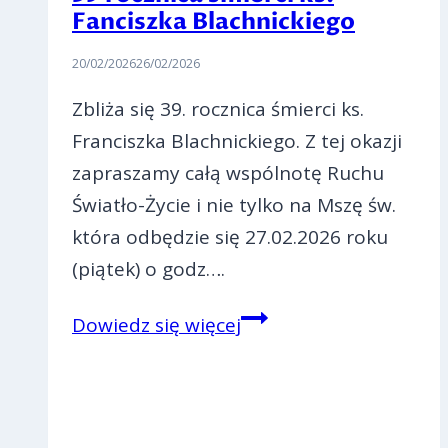
Fanciszka Blachnickiego
20/02/2026
26/02/2026
Zbliża się 39. rocznica śmierci ks.
Franciszka Blachnickiego. Z tej okazji
zapraszamy całą wspólnotę Ruchu
Światło-Życie i nie tylko na Mszę św.
która odbędzie się 27.02.2026 roku
(piątek) o godz….
39
Dowiedz się więcej
rocznica
śmierci
ks.
Fanciszka