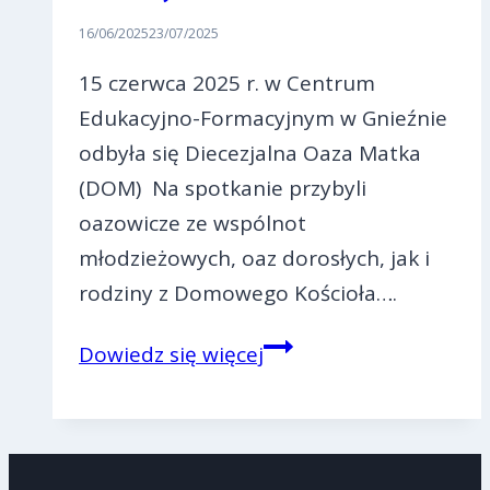
16/06/2025
23/07/2025
15 czerwca 2025 r. w Centrum
Edukacyjno-Formacyjnym w Gnieźnie
odbyła się Diecezjalna Oaza Matka
(DOM) Na spotkanie przybyli
oazowicze ze wspólnot
młodzieżowych, oaz dorosłych, jak i
rodziny z Domowego Kościoła….
Diecezjalna
Dowiedz się więcej
Oaza
Matka