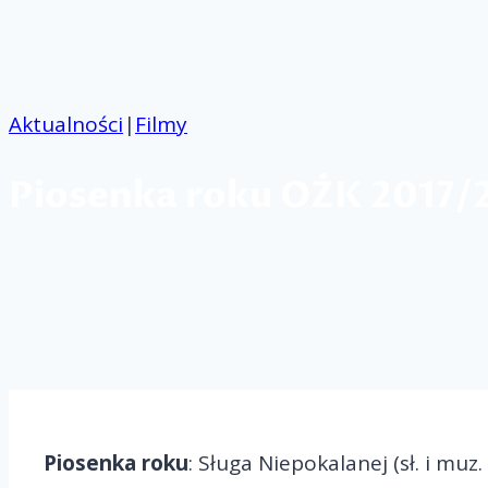
Przejdź
do
treści
Aktualności
|
Filmy
Piosenka roku OŻK 2017/
Piosenka roku
: Sługa Niepokalanej (sł. i muz. 