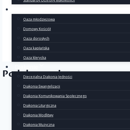
Standardy Ochrony Małoletnich
Wspólnoty
Nawigacj
Poprzedni
Oaza młodzieżowa
Spływ kajakowy
Domowy Kościół
Następny
Oaza dorosłych
wpisu
Nowe pary odpowiedzialne
Oaza kapłańska
Oaza klerycka
Diakonie
Podobne wpisy
Diecezjalna Diakonia Jedności
Diakonia Ewangelizacji
Diakonia Komunikowania Społecznego
Diakonia Liturgiczna
Diakonia Modlitwy
Diakonia Muzyczna