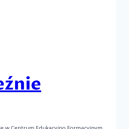
eźnie
źnie w Centrum Edukacyjno Formacyjnym