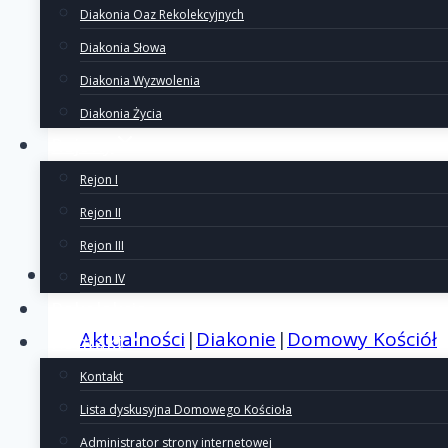
Diakonia Oaz Rekolekcyjnych
Diakonia Słowa
Diakonia Wyzwolenia
Diakonia Życia
Rejony
Rejon I
Rejon II
Rejon III
Rejon IV
Rekolekcje
Aktualności
|
Diakonie
|
Domowy Kościół
Kontakt
Kontakt
Lista dyskusyjna Domowego Kościoła
Administrator strony internetowej