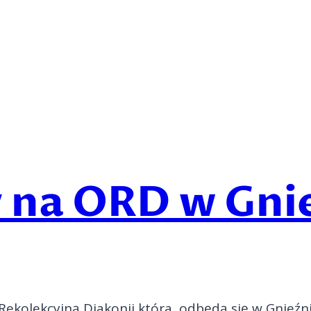
 na ORD w Gni
Rekolekcyjną Diakonii która, odbędą się w Gnie