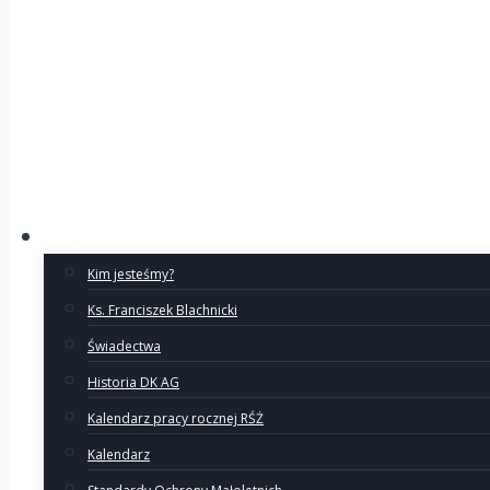
O Ruchu
Kim jesteśmy?
Ks. Franciszek Blachnicki
Świadectwa
Historia DK AG
Kalendarz pracy rocznej RŚŻ
Kalendarz