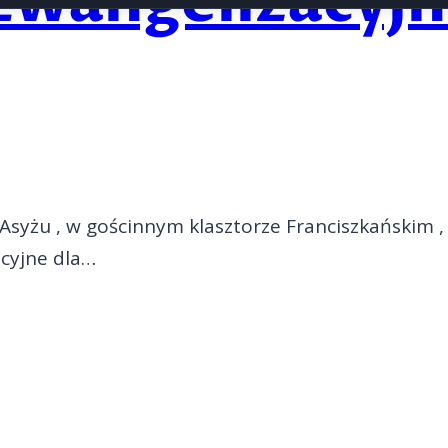
Ewangelizacyjn
syżu , w gościnnym klasztorze Franciszkańskim ,
acyjne dla…