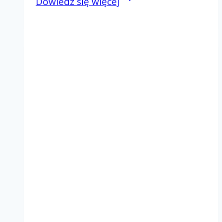
Dowiedz się więcej
Dzień
Wspólnoty
w
Inowrocławiu