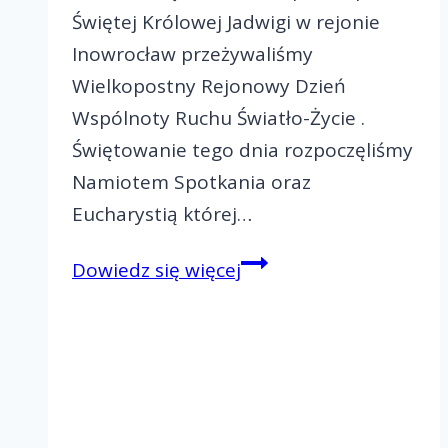
Świętej Królowej Jadwigi w rejonie
Inowrocław przeżywaliśmy
Wielkopostny Rejonowy Dzień
Wspólnoty Ruchu Światło-Życie .
Świętowanie tego dnia rozpoczęliśmy
Namiotem Spotkania oraz
Eucharystią której…
Wielkopostny
Dowiedz się więcej
Rejonowy
Dzień
Wspólnoty
Rejon
III