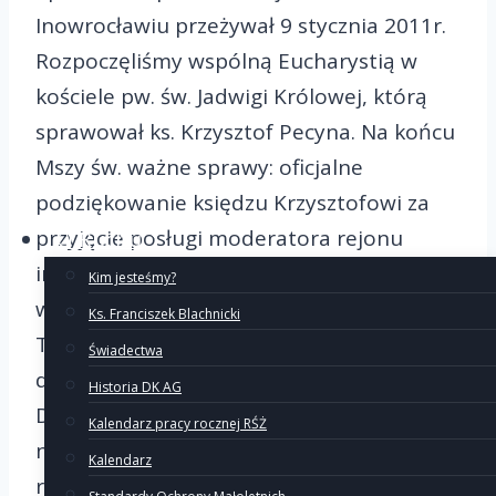
Inowrocławiu przeżywał 9 stycznia 2011r.
Rozpoczęliśmy wspólną Eucharystią w
kościele pw. św. Jadwigi Królowej, którą
sprawował ks. Krzysztof Pecyna. Na końcu
Mszy św. ważne sprawy: oficjalne
podziękowanie księdzu Krzysztofowi za
przyjęcie posługi moderatora rejonu
O Ruchu
inowrocławskiego oraz poinformowanie
Kim jesteśmy?
wspólnoty o wyborze nowej pary filialnej:
Ks. Franciszek Blachnicki
Teresy i Kazika Roszaków oraz nowej pary
Świadectwa
diecezjalnej: Grażynki i Macieja Radziszów.
Historia DK AG
Dużo zmian, a to nie koniec, bo przed
Kalendarz pracy rocznej RŚŻ
nami wybór nowej pary rejonowej dla
Kalendarz
rejonu III.