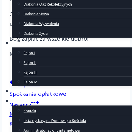
Diakonia Oaz Rekolekcyjnych
Oby takich spotkań radosnych,
Diakonia Słowa
umacniających było jak najwięcej!
Diakonia Wyzwolenia
Diakonia Życia
Bóg zapłać za wszelkie dobro!
Rejony
Maria
Rejon I
Rejon II
Rejon III
Nawigacj
Rejon IV
Poprzedni
Rekolekcje
Spotkania opłatkowe
Kontakt
Następny
wpisu
Kontakt
Nowa para diecezjalna Domowego
Lista dyskusyjna Domowego Kościoła
Kościoła
Administrator strony internetowej