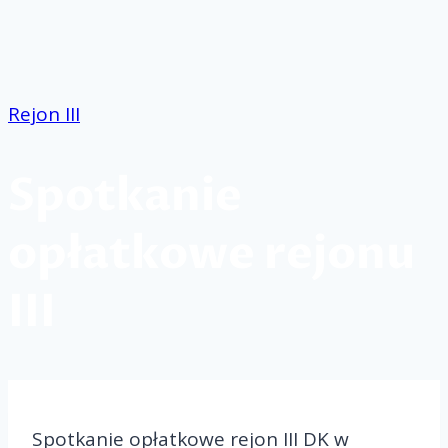
Przejdź
do
treści
Rejon III
Spotkanie
opłatkowe rejonu
III
Spotkanie opłatkowe rejon III DK w