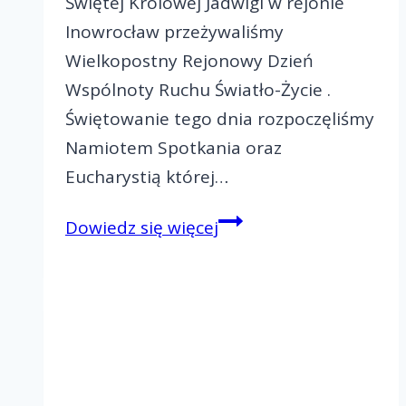
Świętej Królowej Jadwigi w rejonie
Inowrocław przeżywaliśmy
Wielkopostny Rejonowy Dzień
Wspólnoty Ruchu Światło-Życie .
Świętowanie tego dnia rozpoczęliśmy
Namiotem Spotkania oraz
Eucharystią której…
Wielkopostny
Dowiedz się więcej
Rejonowy
Dzień
Wspólnoty
Rejon
III