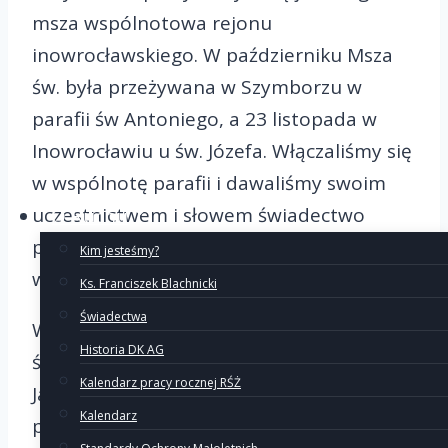
msza wspólnotowa rejonu
inowrocławskiego. W październiku Msza
św. była przeżywana w Szymborzu w
parafii św Antoniego, a 23 listopada w
Inowrocławiu u św. Józefa. Włączaliśmy się
w wspólnotę parafii i dawaliśmy swoim
uczestnictwem i słowem świadectwo
O Ruchu
parafianom, świadectwo naszego życia
Kim jesteśmy?
wiarą.
Ks. Franciszek Blachnicki
Świadectwa
W Uroczystość Chrystusa Króla w parafii
Historia DK AG
św. Józefa piękne świadectwo dali Lenka z
Kalendarz pracy rocznej RŚŻ
Jarkiem. Powiedzieli, że w ich domu
Kalendarz
pozwalają królowac Jezusowi, przez co ich