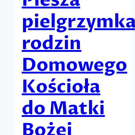
Piesza
pielgrzymk
rodzin
Domowego
Kościoła
do Matki
Bożej