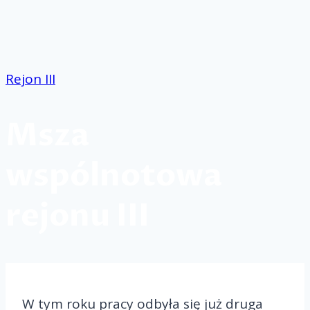
Przejdź
do
treści
Rejon III
Msza
wspólnotowa
rejonu III
W tym roku pracy odbyła się już druga