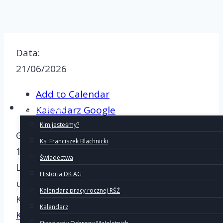
Data:
21/06/2026
Add to Calendar
O Ruchu
Kalendarz Google
Kim jesteśmy?
Godzina:
Ks. Franciszek Blachnicki
15:00
-
19:00
Świadectwa
Lokalizacja:
Historia DK AG
ul. Seminaryjna 2, Gniezno.
More info
Kalendarz pracy rocznej RŚŻ
Kalendarz:
Kalendarz
Kalendarz Oazowy