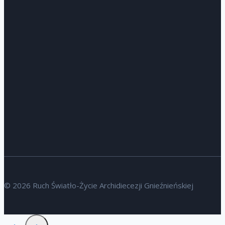
© 2026 Ruch Światło-Życie Archidiecezji Gnieźnieńskiej