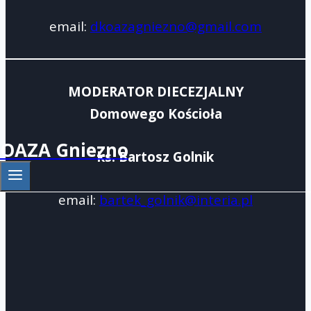
email:
dkoazagniezno@gmail.com
MODERATOR DIECEZJALNY
Domowego Kościoła
OAZA Gniezno
ks. Bartosz Golnik
email:
bartek_golnik@interia.pl