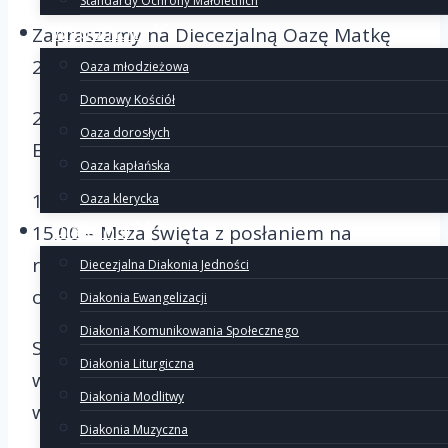
Standardy Ochrony Małoletnich
Wspólnoty
Zapraszamy na Diecezjalną Oazę Matkę
2026
Oaza młodzieżowa
Domowy Kościół
21 czerwca 2026 r. – Gniezno, Centrum
Oaza dorosłych
Edukacyjno-Formacyjne
Oaza kapłańska
14.45 – przygotowanie do liturgii
Oaza klerycka
Diakonie
15.00 – Msza święta z posłaniem na
rekolekcje (bp R. Orchowicz)
Diecezjalna Diakonia Jedności
ok. 16.00 – agapa
Diakonia Ewangelizacji
Diakonia Komunikowania Społecznego
Serdecznie zapraszamy na spotkanie
Diakonia Liturgiczna
wszystkich wyjeżdżających na rekolekcje
Diakonia Modlitwy
wakacyjne oraz całą wspólnotę Ruchu
Diakonia Muzyczna