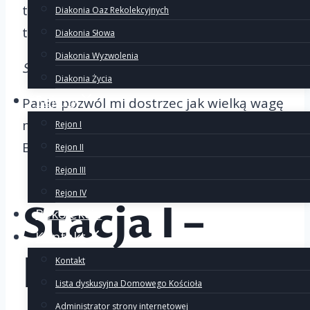
tych, dla których Jego mowa była zbyt
Diakonia Oaz Rekolekcyjnych
trudna i nie chcieli jej słuchać.
Diakonia Słowa
Diakonia Wyzwolenia
Słuchaj Izraelu.
Diakonia Życia
Rejony
Panie pozwól mi dostrzec jak wielką wagę
ma słuchanie w życiu człowieka. Słuchanie
Rejon I
Boga i słuchanie innych.
Rejon II
Rejon III
Rejon IV
Stacja I –
Rekolekcje
Kontakt
Pan Jezus na
Kontakt
Lista dyskusyjna Domowego Kościoła
Administrator strony internetowej