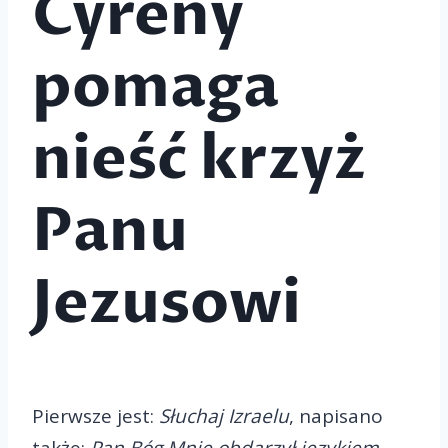
Cyreny
pomaga
nieść krzyż
Panu
Jezusowi
Pierwsze jest:
Słuchaj Izraelu
, napisano
także:
Pan Bóg Mnie obdarzył językiem