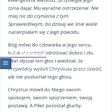
żona dając Mu wyraźne ostrzeżenie:
Nie
miej nic do czynienia z tym
Sprawiedliwym, bo dzisiaj we śnie wiele
nacierpiałam się z Jego powodu.
Bóg mówi do człowieka w Jego sercu,
które ma umieć odróżniać dobro i zło.
OAZA Gniezno
Piłat słyszał ten głos i wiedział, że
Przywódcy wydali Chrystusa przez zawiść,
ale nie posłuchał tego głosu.
Chrystus mówił do Niego swoim
spokojem, swoim spojrzeniem, swoją
postawą. A Piłat pozostał głuchy.