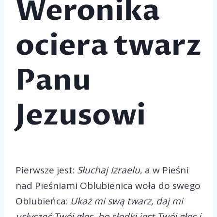
Weronika
ociera twarz
Panu
Jezusowi
Pierwsze jest:
Słuchaj Izraelu
, a w Pieśni
nad Pieśniami Oblubienica woła do swego
Oblubieńca:
Ukaż mi swą twarz, daj mi
usłyszeć Twój głos, bo słodki jest Twój głos i