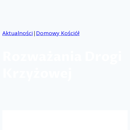
Przejdź
do
treści
Aktualności
|
Domowy Kościół
Rozważania Drogi
Krzyżowej