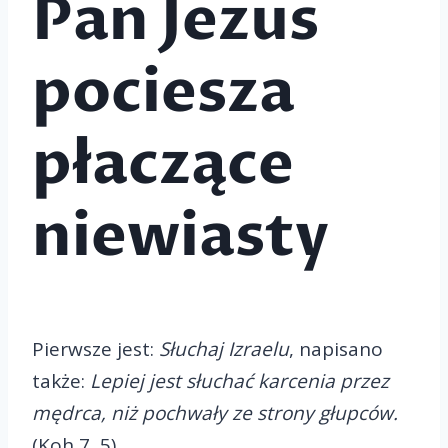
Pan Jezus
pociesza
płaczące
niewiasty
Pierwsze jest:
Słuchaj Izraelu
, napisano
także:
Lepiej jest słuchać karcenia przez
mędrca, niż pochwały ze strony głupców.
(Koh 7, 5)