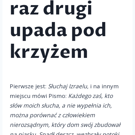
raz drugi
upada pod
krzyżem
Pierwsze jest:
Słuchaj Izraelu
, i na innym
miejscu mówi Pismo:
Każdego zaś, kto
słów moich słucha, a nie wypełnia ich,
można porównać z człowiekiem
nierozsądnym, który dom swój zbudował
na piasku. Spadł deszcz, wezbrały potoki,