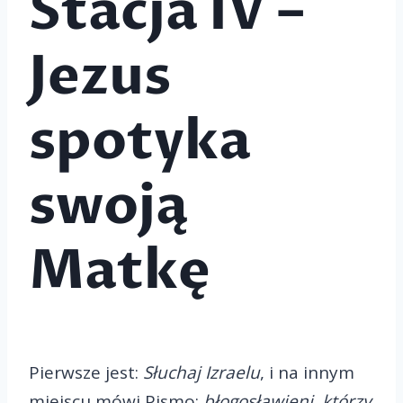
Stacja IV –
Jezus
spotyka
swoją
Matkę
Pierwsze jest:
Słuchaj Izraelu
, i na innym
miejscu mówi Pismo:
błogosławieni, którzy