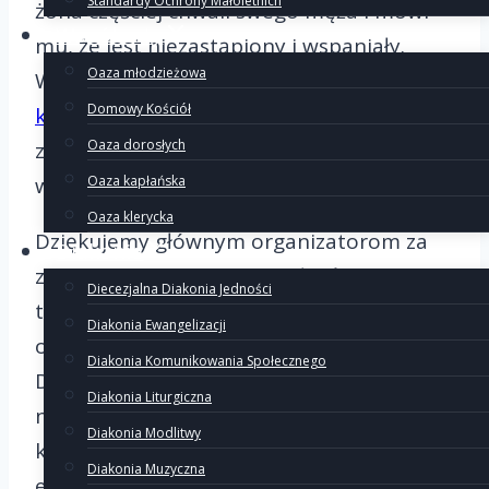
Standardy Ochrony Małoletnich
żona częściej chwali swego męża i mówi
Wspólnoty
mu, że jest niezastąpiony i wspaniały.
Oaza młodzieżowa
Warto jednak zapisać się na
kurs
Domowy Kościół
komunikacji małżeńskiej
, aby bardziej
Oaza dorosłych
zrozumieć siebie i swojego
współmałżonka.
Oaza kapłańska
Oaza klerycka
Dziękujemy głównym organizatorom za
Diakonie
zorganizowanie Randki Małżeńskiej, a
Diecezjalna Diakonia Jedności
także Danusi, która zapaliła nas do
Diakonia Ewangelizacji
organizowania randki w naszej diecezji.
Diakonia Komunikowania Społecznego
Dziękujemy wszystkim, którzy zachęcali,
Diakonia Liturgiczna
namawiali znajomych, a szczególnie tym,
Diakonia Modlitwy
którzy skorzystali z tak wspaniałej formy
Diakonia Muzyczna
ewangelizacji.