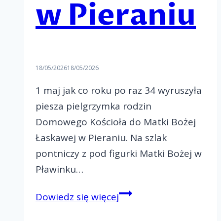
w Pieraniu
18/05/2026
18/05/2026
1 maj jak co roku po raz 34 wyruszyła
piesza pielgrzymka rodzin
Domowego Kościoła do Matki Bożej
Łaskawej w Pieraniu. Na szlak
pontniczy z pod figurki Matki Bożej w
Pławinku…
Piesza
Dowiedz się więcej
pielgrzymka