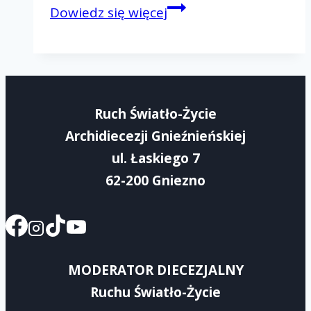
Wielkopostny
Dowiedz się więcej
Dzień
Wspólnoty
–
Rejon
Ruch Światło-Życie
IV
Archidiecezji Gnieźnieńskiej
ul. Łaskiego 7
62-200 Gniezno
MODERATOR DIECEZJALNY
Ruchu Światło-Życie