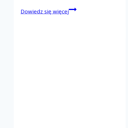
Rejonowy
Dowiedz się więcej
Dzień
Wspólnoty
–
Rejon
III