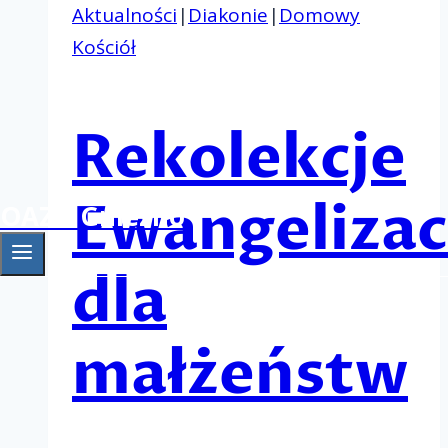
Aktualności
|
Diakonie
|
Domowy
Kościół
Rekolekcje
Ewangelizac
OAZA Gniezno
dla
małżeństw