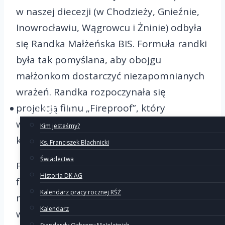
w naszej diecezji (w Chodzieży, Gnieźnie,
Inowrocławiu, Wągrowcu i Żninie) odbyła
się Randka Małżeńska BIS. Formuła randki
była tak pomyślana, aby obojgu
małżonkom dostarczyć niezapomnianych
wrażeń. Randka rozpoczynała się
projekcją filmu „Fireproof”, który
O Ruchu
wprowadził uczestników w temat
Kim jesteśmy?
komunikacji małżeńskiej.
Ks. Franciszek Blachnicki
Świadectwa
Film „Fireproof” nosi się w sercu, bo to
Historia DK AG
film o nas. Owoce filmu i randki trwają:
Kalendarz pracy rocznej RŚŻ
mąż mniej siedzi przed komputerem,
Kalendarz
więcej pomaga w domowych sprawach,