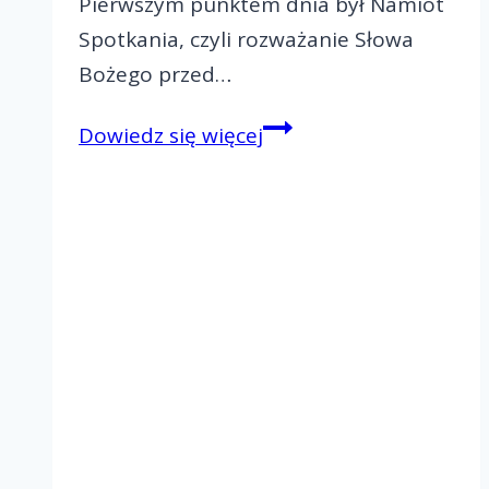
Pierwszym punktem dnia był Namiot
Spotkania, czyli rozważanie Słowa
Bożego przed…
Paschalny
Dowiedz się więcej
Rejonowy
Dzień
Wspólnoty-
Rejon
IV