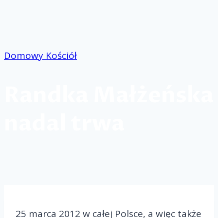
Przejdź
do
treści
Domowy Kościół
Randka Małżeńska
nadal trwa
25 marca 2012 w całej Polsce, a więc także