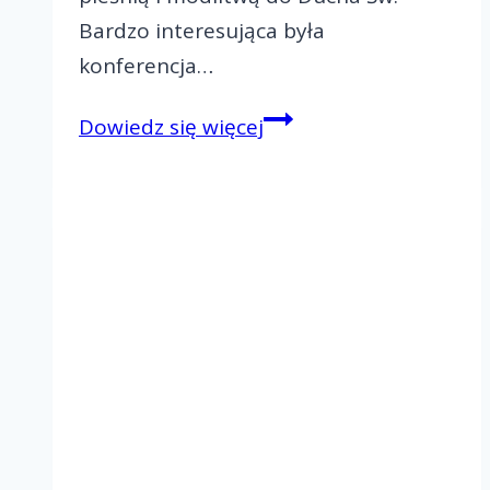
Bardzo interesująca była
konferencja…
Paschalny
Dowiedz się więcej
Rejonowy
Dzień
Wspólnoty-
Rejon
I