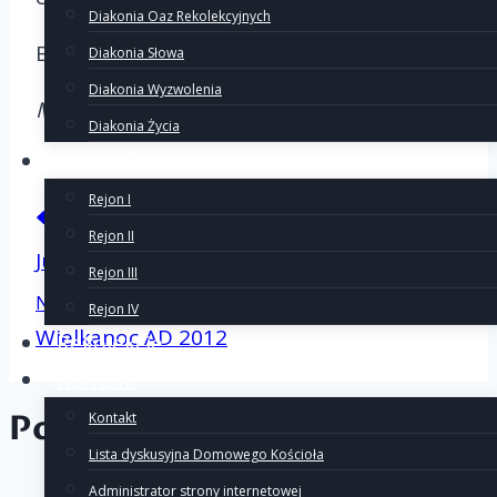
Diakonia Oaz Rekolekcyjnych
Bóg zapłać za wszelkie dobro!
Diakonia Słowa
Diakonia Wyzwolenia
Maria Lewandowska
Diakonia Życia
Rejony
Rejon I
Nawigacj
Poprzedni
Rejon II
Już po rozgrywkach
Rejon III
Następny
Rejon IV
wpisu
Wielkanoc AD 2012
Rekolekcje
Kontakt
Podobne wpisy
Kontakt
Lista dyskusyjna Domowego Kościoła
Administrator strony internetowej