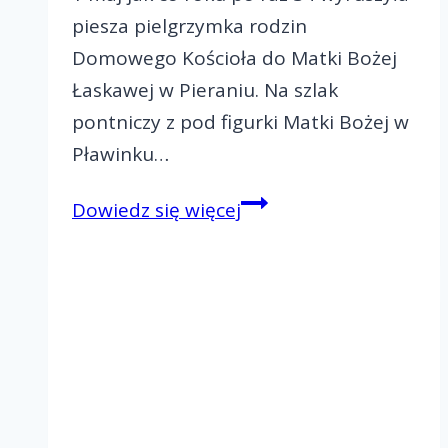
piesza pielgrzymka rodzin
Domowego Kościoła do Matki Bożej
Łaskawej w Pieraniu. Na szlak
pontniczy z pod figurki Matki Bożej w
Pławinku…
Piesza
Dowiedz się więcej
pielgrzymka
rodzin
Domowego
Kościoła
do
Matki
Bożej