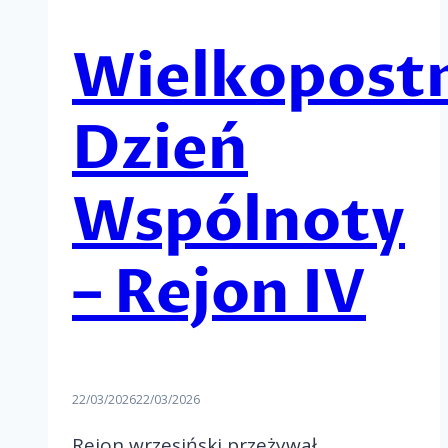
Wielkopost
Dzień
Wspólnoty
– Rejon IV
22/03/2026
22/03/2026
Rejon wrzesiński przeżywał