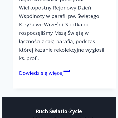
Wielkopostny Rejonowy Dzień
Wspólnoty w parafii pw. Świętego
Krzyża we Wrześni. Spotkanie
rozpoczęliśmy Mszą Świętą w
łączności z całą parafią, podczas
której kazanie rekolekcyjne wygłosił
ks. prof….
Wielkopostny
Dowiedz się więcej
Dzień
Wspólnoty
–
Rejon
Ruch Światło-Życie
IV