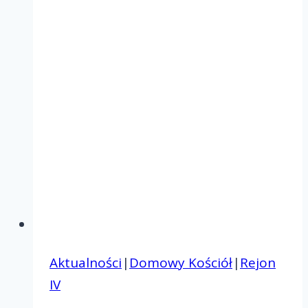
Łaskawej
w
Pieraniu
Aktualności
|
Domowy Kościół
|
Rejon
IV