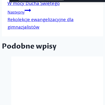
Nawigacj
W mocy Ducha Świętego
Następny
wpisu
Rekolekcje ewangelizacyjne dla
gimnazjalistów
Podobne wpisy