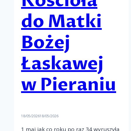
Kościoła
do Matki
Bożej
Łaskawej
w Pieraniu
18/05/2026
18/05/2026
1 maj jak co roku po raz 34 wyruszyła