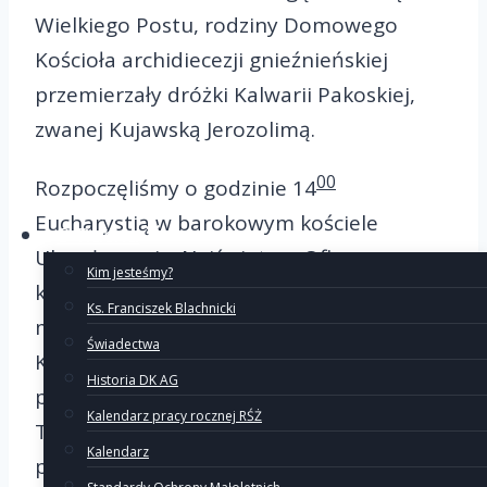
Wielkiego Postu, rodziny Domowego
Kościoła archidiecezji gnieźnieńskiej
przemierzały dróżki Kalwarii Pakoskiej,
zwanej Kujawską Jerozolimą.
00
Rozpoczęliśmy o godzinie 14
Eucharystią w barokowym kościele
O Ruchu
Ukrzyżowania. Najświętszą Ofiarę
Kim jesteśmy?
koncelebrowali ks. Tomasz Krawczyk,
Ks. Franciszek Blachnicki
moderator diecezjalny Domowego
Świadectwa
Kościoła, ks. Piotr Kotowski, proboszcz
Historia DK AG
parafii pw. Wniebowzięcia NMP w
Kalendarz pracy rocznej RŚŻ
Trzemesznie oraz ks. Paweł Kowalski,
Kalendarz
proboszcz parafii pw. Chrystusa