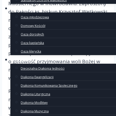
Standardy Ochrony Małoletnich
Miłosiernego w Inowrocławiu. Zaproszony
Wspólnoty
do Pakości ks. biskup Krzysztof Wętkowski
Oaza młodzieżowa
niestety nie dojechał, rozłożony przez
Domowy Kościół
chorobę, przesłał jednak dla
Oaza dorosłych
zgromadzonych rodzin serdeczne
Oaza kapłańska
pozdrowienia. W homilii wygłoszonej
Oaza klerycka
przez księdza moderatora padło pytanie
Diakonie
o gotowość przyjmowania woli Bożej w
Diecezjalna Diakonia Jedności
naszym życiu na wzór Abrahama,
wypowiadającego słowa „Oto jestem”.
Diakonia Ewangelizacji
Diakonia Komunikowania Społecznego
Po zakończonej Eucharystii uczciliśmy
Diakonia Liturgiczna
relikwie Krzyża Świętego, a następnie
Diakonia Modlitwy
wyruszyliśmy na drogę krzyżową.
Diakonia Muzyczna