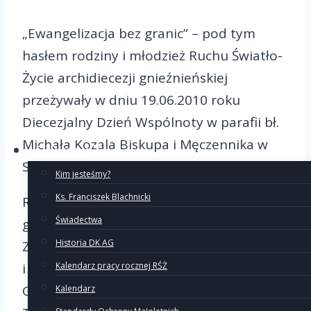
„Ewangelizacja bez granic” – pod tym
hasłem rodziny i młodzież Ruchu Światło-
Życie archidiecezji gnieźnieńskiej
przeżywały w dniu 19.06.2010 roku
Diecezjalny Dzień Wspólnoty w parafii bł.
Michała Kozala Biskupa i Męczennika w
O Ruchu
Słupcy.
Kim jesteśmy?
Ks. Franciszek Blachnicki
Rozpoczęliśmy zawiązaniem wspólnoty o
Świadectwa
godz. 10:00 przedstawiając się wzajemnie.
Historia DK AG
Z radością powitaliśmy naszych kapłanów
i przybyłe rodziny z: Inowrocławia,
Kalendarz pracy rocznej RŚŻ
Gniezna, Kruszwicy, Chodzieży, Rogoźna,
Kalendarz