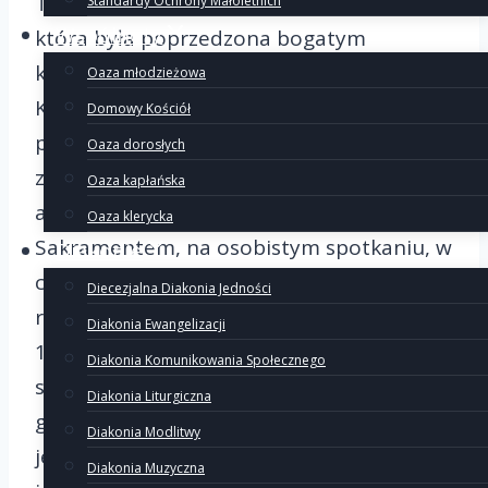
Tuczna i Goliny. Zaczęliśmy od Jutrzni,
Standardy Ochrony Małoletnich
Wspólnoty
która była poprzedzona bogatym
komentarzem przez ks. Tomasza
Oaza młodzieżowa
Krawczyka, jest to piękna modlitwa
Domowy Kościół
poranna psalmami, w której każdy mógł
Oaza dorosłych
znaleźć coś dla siebie. Następnie na
Oaza kapłańska
adoracji przed Najświętszym
Oaza klerycka
Sakramentem, na osobistym spotkaniu, w
Diakonie
ciszy serca rozmawialiśmy z Panem
Diecezjalna Diakonia Jedności
rozważając list św. Pawła do Rzymian (Rz
Diakonia Ewangelizacji
1, 1-17). Tam św. Paweł przedstawia
Diakonia Komunikowania Społecznego
siebie, mówi o swoim posłannictwie
Diakonia Liturgiczna
głoszenia Ewangelii Bożej, gdzie szczytem
Diakonia Modlitwy
jest Jezus Chrystus. Podkreśla, że wiara
Diakonia Muzyczna