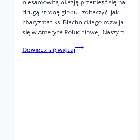
niesamowitą okazję przenieść się na
drugą stronę globu i zobaczyć, jak
charyzmat ks. Blachnickiego rozwija
się w Ameryce Południowej. Naszym…
Jak
Dowiedz się więcej
Ruch
Światło-
Życie
zmienia
serca
w
Brazylii?