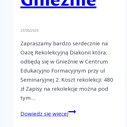
Gnieźnie
23/06/2026
Zapraszamy bardzo serdecznie na
Oazę Rekolekcyjną Diakonii która,
odbędą się w Gnieźnie w Centrum
Edukacyjno Formacyjnym przy ul
Seminaryjnej 2. Koszt rekolekcji: 480
zł Zapisy na rekolekcje można pod
tym…
Zapraszamy
Dowiedz się więcej
na