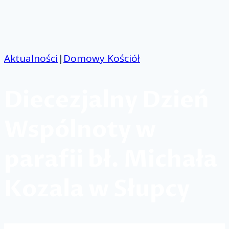
Przejdź
do
treści
Aktualności
|
Domowy Kościół
Diecezjalny Dzień
Wspólnoty w
parafii bł. Michała
Kozala w Słupcy