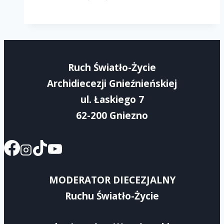
Rejonowy
Dzień
Wspólnoty-
Rejon
Ruch Światło-Życie
IV
Archidiecezji Gnieźnieńskiej
ul. Łaskiego 7
62-200 Gniezno
MODERATOR DIECEZJALNY
Ruchu Światło-Życie