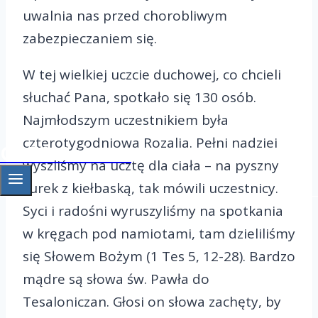
uwalnia nas przed chorobliwym
zabezpieczaniem się.
W tej wielkiej uczcie duchowej, co chcieli
słuchać Pana, spotkało się 130 osób.
Najmłodszym uczestnikiem była
czterotygodniowa Rozalia. Pełni nadziei
OAZA Gniezno
wyszliśmy na ucztę dla ciała – na pyszny
żurek z kiełbaską, tak mówili uczestnicy.
Syci i radośni wyruszyliśmy na spotkania
w kręgach pod namiotami, tam dzieliliśmy
się Słowem Bożym (1 Tes 5, 12-28). Bardzo
mądre są słowa św. Pawła do
Tesaloniczan. Głosi on słowa zachęty, by