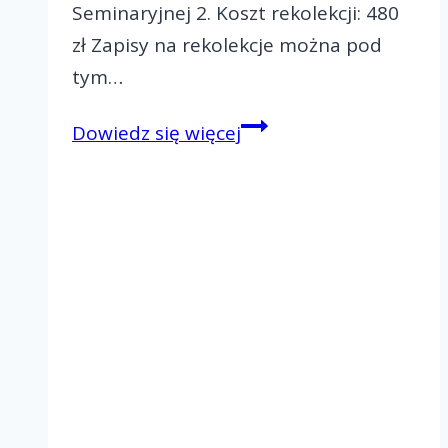
Seminaryjnej 2. Koszt rekolekcji: 480
zł Zapisy na rekolekcje można pod
tym…
Zapraszamy
Dowiedz się więcej
na
ORD
w
Gnieźnie