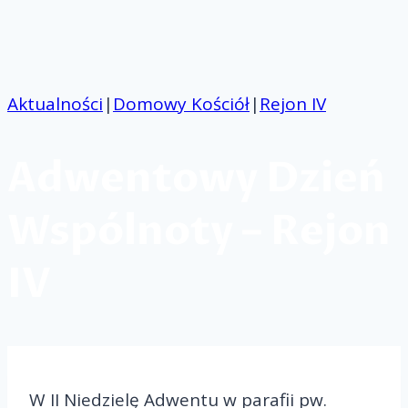
Przejdź
do
treści
Aktualności
|
Domowy Kościół
|
Rejon IV
Adwentowy Dzień
Wspólnoty – Rejon
IV
W II Niedzielę Adwentu w parafii pw.