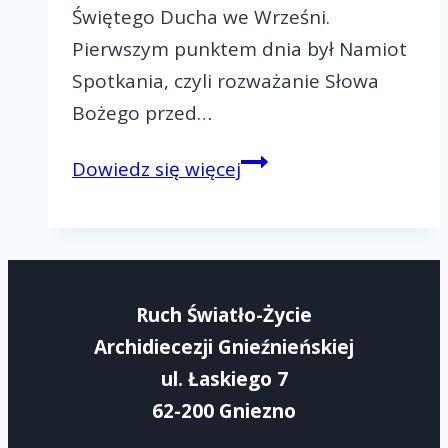
Świętego Ducha we Wrześni.
Pierwszym punktem dnia był Namiot
Spotkania, czyli rozważanie Słowa
Bożego przed…
Paschalny
Dowiedz się więcej
Rejonowy
Dzień
Wspólnoty-
Rejon
Ruch Światło-Życie
IV
Archidiecezji Gnieźnieńskiej
ul. Łaskiego 7
62-200 Gniezno