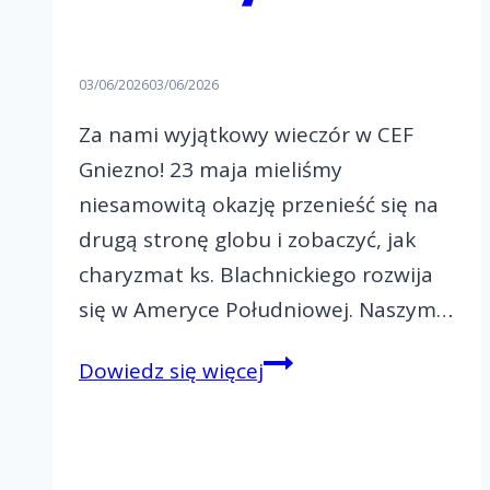
03/06/2026
03/06/2026
Za nami wyjątkowy wieczór w CEF
Gniezno! 23 maja mieliśmy
niesamowitą okazję przenieść się na
drugą stronę globu i zobaczyć, jak
charyzmat ks. Blachnickiego rozwija
się w Ameryce Południowej. Naszym…
Jak
Dowiedz się więcej
Ruch
Światło-
Życie