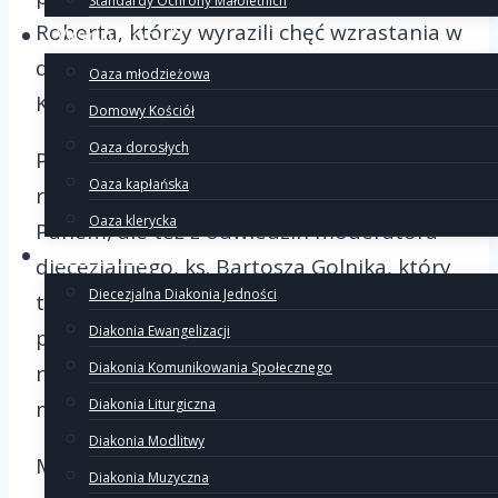
Standardy Ochrony Małoletnich
Roberta, którzy wyrazili chęć wzrastania w
Wspólnoty
duchowości małżeńskiej w Domowym
Oaza młodzieżowa
Kościele.
Domowy Kościół
Oaza dorosłych
Podczas Adwentowego Dnia Wspólnoty
Oaza kapłańska
radowaliśmy się nie tylko spotkaniem z
Oaza klerycka
Panem, ale też z odwiedzin moderatora
Diakonie
diecezjalnego, ks. Bartosza Golnika, który
Diecezjalna Diakonia Jedności
towarzyszył nam podczas Mszy Świętej, a
Diakonia Ewangelizacji
potem wygłosił konferencję, pogłębiającą
Diakonia Komunikowania Społecznego
nasze spojrzenie na sakrament
małżeństwa i misje.
Diakonia Liturgiczna
Diakonia Modlitwy
Mogliśmy również podzielić się ze sobą
Diakonia Muzyczna