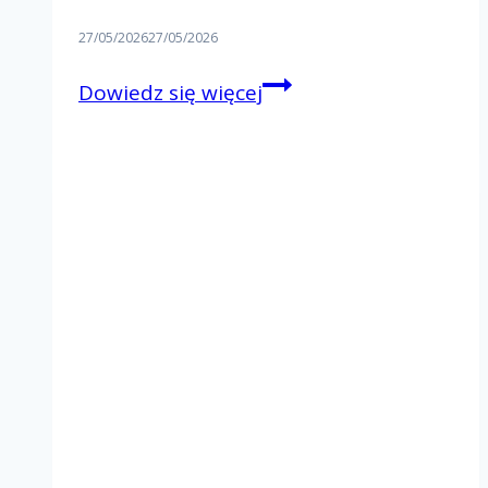
27/05/2026
27/05/2026
Rejonowy
Dowiedz się więcej
Dzień
Wspólnoty
–
Rejon
III