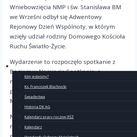
Wniebowzięcia NMP i św. Stanisława BM
we Wrześni odbył się Adwentowy
Rejonowy Dzień Wspólnoty, w którym
wzięły udział rodziny Domowego Kościoła
Ruchu Światło-Życie.
Wydarzenie to rozpoczęło spotkanie z
O Ruchu
Bogiem w Namiocie Spotkania, a
Kim jesteśmy?
następnie podczas Eucharystii, której
Ks. Franciszek Blachnicki
przewodniczył i wygłosił homilię
Świadectwa
Moderator rejonu, ks. Bartłomiej Blat.
Historia DK AG
Na zakończenie Eucharystii w naszym
Kalendarz pracy rocznej RŚŻ
rejonie przeżyliśmy radosny moment
Kalendarz
przyjęcia do kręgu w Miłosławiu Kasi i