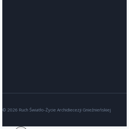
© 2026 Ruch Światło-Życie Archidiecezji Gnieźnieńskiej