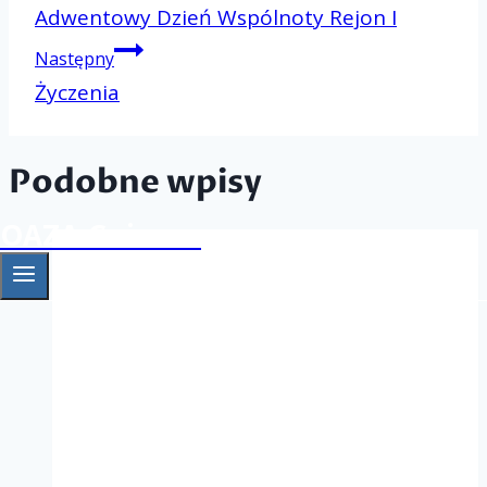
Nawigacj
Adwentowy Dzień Wspólnoty Rejon I
Następny
wpisu
Życzenia
Podobne wpisy
OAZA Gniezno