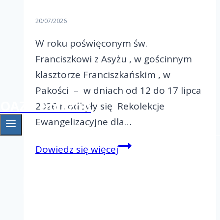
20/07/2026
W roku poświęconym św.
Franciszkowi z Asyżu , w gościnnym
klasztorze Franciszkańskim , w
Pakości – w dniach od 12 do 17 lipca
OAZA Gniezno
2026 r. odbyły się Rekolekcje
Ewangelizacyjne dla…
Rekolekcje
Dowiedz się więcej
Ewangelizacyjne
dla
małżeństw