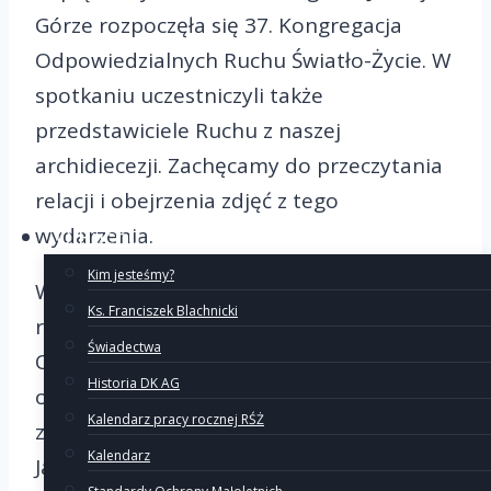
Górze rozpoczęła się 37. Kongregacja
Odpowiedzialnych Ruchu Światło-Życie. W
spotkaniu uczestniczyli także
przedstawiciele Ruchu z naszej
archidiecezji. Zachęcamy do przeczytania
relacji i obejrzenia zdjęć z tego
wydarzenia.
O Ruchu
Kim jesteśmy?
W
Radiu Fos-Zoe
będzie można wysłuchać
Ks. Franciszek Blachnicki
retransmisji Kongregacji
Świadectwa
Odpowiedzialnych. Będzie ona
Historia DK AG
obejmować całość przemówień
Kalendarz pracy rocznej RŚŻ
zarejestrowanych na Auli Kordeckiego na
Kalendarz
Jasnej Górze oraz wywiady