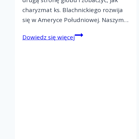
drugą stronę globu i zobaczyć, jak
charyzmat ks. Blachnickiego rozwija
się w Ameryce Południowej. Naszym…
Jak
Dowiedz się więcej
Ruch
Światło-
Życie
zmienia
serca
w
Brazylii?