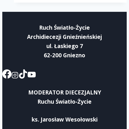
Dzień
Wspólnoty-
Rejon
Ruch Światło-Życie
IV
Archidiecezji Gnieźnieńskiej
ul. Łaskiego 7
62-200 Gniezno
MODERATOR DIECEZJALNY
Ruchu Światło-Życie
ks. Jarosław Wesołowski