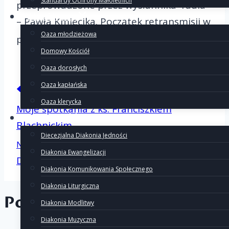
Standardy Ochrony Małoletnich
przeprowadzone przez wysłannika radia
Wspólnoty
– Pawła Kmiecika. Początek retransmisji w
Oaza młodzieżowa
00
piątek 24 lutego od godz. 20
.
Domowy Kościół
Oaza dorosłych
Nawigacj
Oaza kapłańska
Poprzedni
Oaza klerycka
Moje spotkania z ks. Franciszkiem
Diakonie
Blachnickim
wpisu
Diecezjalna Diakonia Jedności
Następny
Diakonia Ewangelizacji
Droga krzyżowa w Pakości
Diakonia Komunikowania Społecznego
Diakonia Liturgiczna
Podobne wpisy
Diakonia Modlitwy
Diakonia Muzyczna