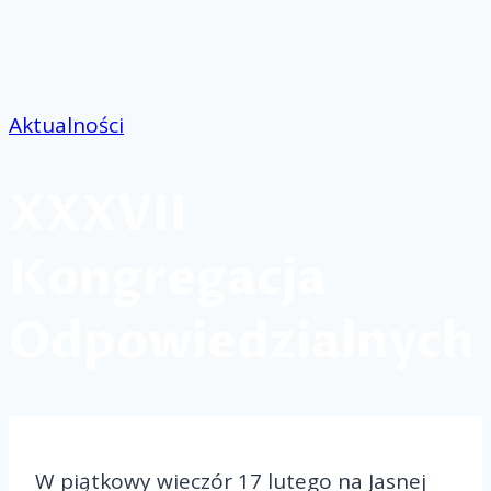
Przejdź
do
treści
Aktualności
XXXVII
Kongregacja
Odpowiedzialnych
W piątkowy wieczór 17 lutego na Jasnej