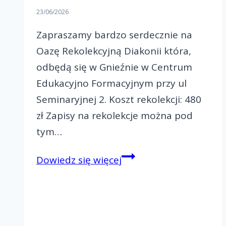
23/06/2026
Zapraszamy bardzo serdecznie na
Oazę Rekolekcyjną Diakonii która,
odbędą się w Gnieźnie w Centrum
Edukacyjno Formacyjnym przy ul
Seminaryjnej 2. Koszt rekolekcji: 480
zł Zapisy na rekolekcje można pod
tym…
Zapraszamy
Dowiedz się więcej
na
ORD
w
Gnieźnie