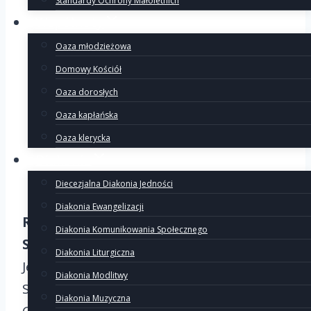
Standardy Ochrony Małoletnich
Wspólnoty
Oaza młodzieżowa
Domowy Kościół
Oaza dorosłych
Oaza kapłańska
Oaza klerycka
Diakonie
Diecezjalna Diakonia Jedności
Diakonia Ewangelizacji
Rozpoczynamy kolejną edycję Oazowej
Diakonia Komunikowania Społecznego
Szkoły Animatora
Diakonia Liturgiczna
Jeśli chcesz dokonać zapisu na Oazową
Diakonia Modlitwy
Szkołę Animatora Archidiecezji
Diakonia Muzyczna