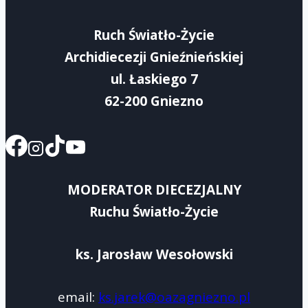
Rejon
Ruch Światło-Życie
IV
Archidiecezji Gnieźnieńskiej
ul. Łaskiego 7
62-200 Gniezno
MODERATOR DIECEZJALNY
Ruchu Światło-Życie
ks. Jarosław Wesołowski
email:
ks.jarek@oazagniezno.pl