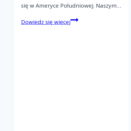
się w Ameryce Południowej. Naszym…
Jak
Dowiedz się więcej
Ruch
Światło-
Życie
zmienia
serca
w
Brazylii?