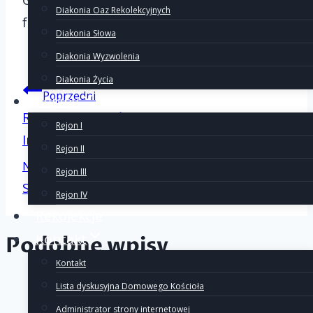
Gnieźnieńskiej, wypełnij poniższy
Diakonia Oaz Rekolekcyjnych
formularz:
https://forms.gle/gghCSvpNTDvpzx
Diakonia Słowa
Diakonia Wyzwolenia
Diakonia Życia
Nawigacj
Poprzedni
Rejony
Rejonowy Dzień Wspólnoty w
Rejon I
Inowrocławiu
wpisu
Rejon II
Następny
Rejon III
Spotkanie Diecezjalnej Diakonii Jedności
Rejon IV
Rekolekcje
Kontakt
Podobne wpisy
Kontakt
Lista dyskusyjna Domowego Kościoła
Administrator strony internetowej