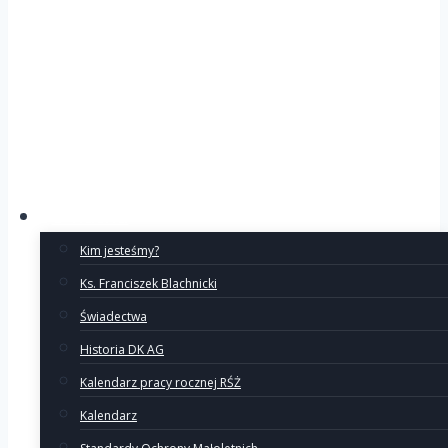
O Ruchu
Kim jesteśmy?
Ks. Franciszek Blachnicki
Świadectwa
Historia DK AG
Kalendarz pracy rocznej RŚŻ
Kalendarz