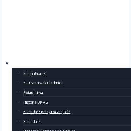
O Ruchu
Kim jesteśmy?
Ks. Franciszek Blachnicki
Świadectwa
Historia DK AG
Kalendarz pracy rocznej RŚŻ
Kalendarz