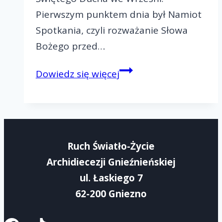
Pierwszym punktem dnia był Namiot
Spotkania, czyli rozważanie Słowa
Bożego przed…
Paschalny
Dowiedz się więcej
Rejonowy
Dzień
Wspólnoty-
Rejon
Ruch Światło-Życie
IV
Archidiecezji Gnieźnieńskiej
ul. Łaskiego 7
62-200 Gniezno