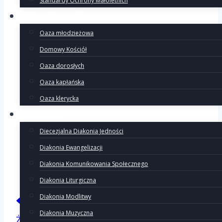
Standardy Ochrony Małoletnich
Wspólnoty
Oaza młodzieżowa
Domowy Kościół
Oaza dorosłych
Oaza kapłańska
Oaza klerycka
Diakonie
Diecezjalna Diakonia Jedności
Diakonia Ewangelizacji
Diakonia Komunikowania Społecznego
Diakonia Liturgiczna
Nawigacj
Diakonia Modlitwy
Poprzedni
Diakonia Muzyczna
Życzenia świąteczne