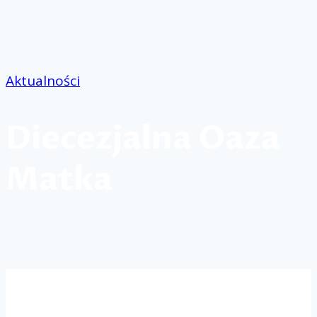
Przejdź
do
treści
Aktualności
Diecezjalna Oaza
Matka