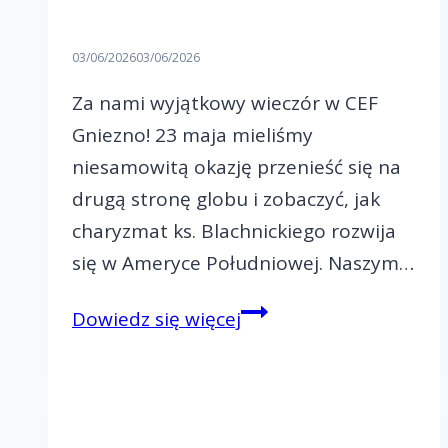
03/06/2026
03/06/2026
Za nami wyjątkowy wieczór w CEF
Gniezno! 23 maja mieliśmy
niesamowitą okazję przenieść się na
drugą stronę globu i zobaczyć, jak
charyzmat ks. Blachnickiego rozwija
się w Ameryce Południowej. Naszym…
Jak
Dowiedz się więcej
Ruch
Światło-
Życie
zmienia