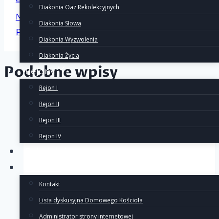
Diakonia Oaz Rekolekcyjnych
Następny
wpisu
Diakonia Słowa
Piosenka roku OŻK 2021/2022
Diakonia Wyzwolenia
Diakonia Życia
Podobne wpisy
Rejony
Rejon I
Rejon II
Rejon III
Rejon IV
Rekolekcje
Kontakt
Kontakt
Lista dyskusyjna Domowego Kościoła
Administrator strony internetowej