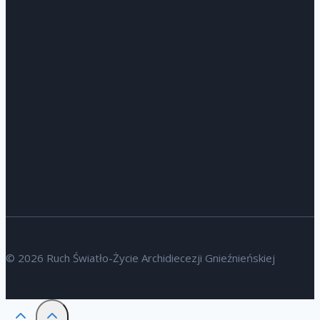
© 2026 Ruch Światło-Życie Archidiecezji Gnieźnieńskiej