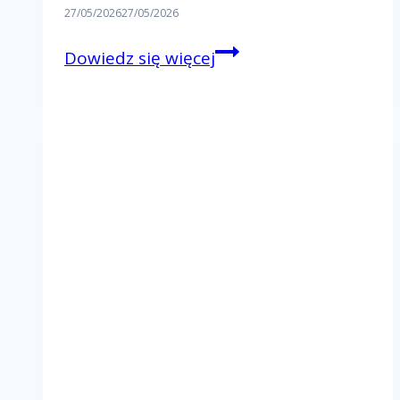
27/05/2026
27/05/2026
Rejonowy
Dowiedz się więcej
Dzień
Wspólnoty
–
Rejon
III