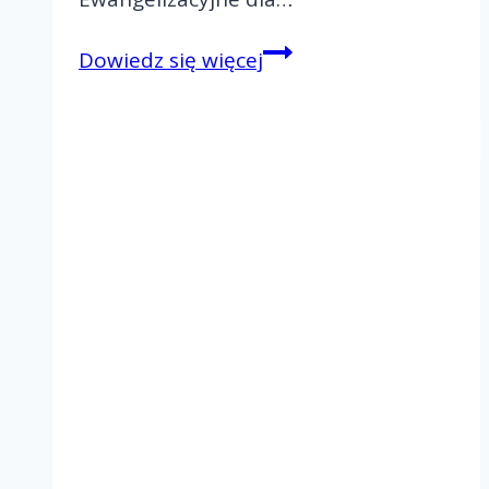
Rekolekcje
Dowiedz się więcej
Ewangelizacyjne
dla
małżeństw