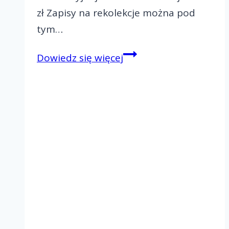
zł Zapisy na rekolekcje można pod
tym…
Zapraszamy
Dowiedz się więcej
na
ORD
w
Gnieźnie