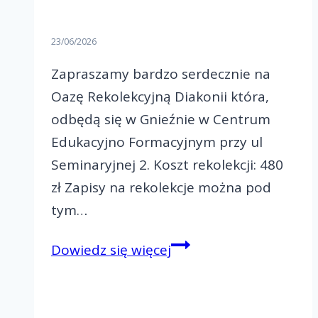
23/06/2026
Zapraszamy bardzo serdecznie na
Oazę Rekolekcyjną Diakonii która,
odbędą się w Gnieźnie w Centrum
Edukacyjno Formacyjnym przy ul
Seminaryjnej 2. Koszt rekolekcji: 480
zł Zapisy na rekolekcje można pod
tym…
Zapraszamy
Dowiedz się więcej
na
ORD
w