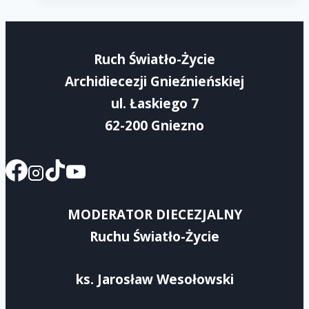
Wspólnoty-
Rejon
Ruch Światło-Życie
IV
Archidiecezji Gnieźnieńskiej
ul. Łaskiego 7
62-200 Gniezno
MODERATOR DIECEZJALNY
Ruchu Światło-Życie
ks. Jarosław Wesołowski