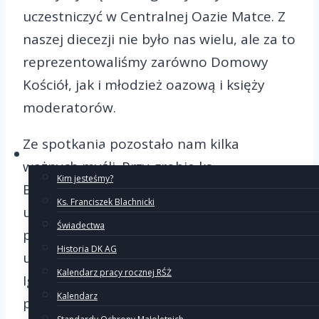
uczestniczyć w Centralnej Oazie Matce. Z
naszej diecezji nie było nas wielu, ale za to
reprezentowaliśmy zarówno Domowy
Kościół, jak i młodzież oazową i księży
moderatorów.
Ze spotkania pozostało nam kilka
O Ruchu
ważnych myśli. Przy grobie ks.
Kim jesteśmy?
Blachnickiego usłyszeliśmy o konieczności
Ks. Franciszek Blachnicki
umierania – to zgadzało się z napisem na
Świadectwa
płycie nagrobnej ks. Franciszka, że trzeba
Historia DK AG
umrzeć, by przynieść plon obfity. Ks.
Kalendarz pracy rocznej RŚŻ
Ignasiak przypomniał 40 rocznicę
Kalendarz
powstania Krucjaty Trzeźwości, przywołał