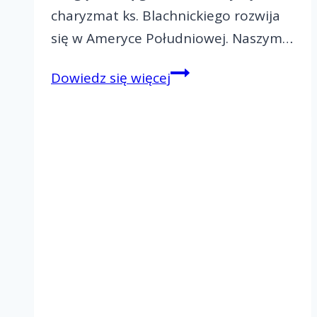
charyzmat ks. Blachnickiego rozwija
się w Ameryce Południowej. Naszym…
Jak
Dowiedz się więcej
Ruch
Światło-
Życie
zmienia
serca
w
Brazylii?